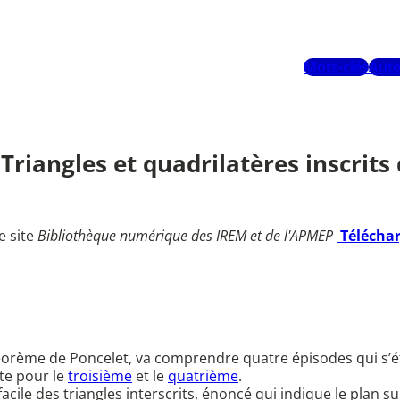
Mots-clés
Aute
. Triangles et quadrilatères inscrits
e site
Bibliothèque numérique des IREM et de l'APMEP
Télécha
 théorème de Poncelet, va comprendre quatre épisodes qui s’é
ite pour le
troisième
et le
quatrième
.
cile des triangles interscrits, énoncé qui indique le plan sui