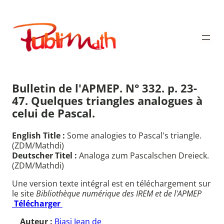
Aller
au
Publimath
contenu
Bulletin de l'APMEP. N° 332. p. 23-
47. Quelques triangles analogues à
celui de Pascal.
English Title :
Some analogies to Pascal's triangle.
(ZDM/Mathdi)
Deutscher Titel :
Analoga zum Pascalschen Dreieck.
(ZDM/Mathdi)
Une version texte intégral est en téléchargement sur
le site
Bibliothèque numérique des IREM et de l'APMEP
Télécharger
Auteur :
Biasi Jean de