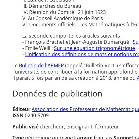
III. Démarches du Bureau
IV. Réunion du Comité : 21 juin 1923
V. Au Conseil Académique de Paris
VI. Documents officiels : Les Mathématiques à l'Ec
La seconde comporte les articles suivants :
- François Brachet et Jean-Auguste Dumarqué :
Su
- Emile Weill :
Sur une équation trigonométrique
-
Unification des définitions de mots et notions m
Le
Bulletin de l'APMEP
(appelé "Bulletin Vert") s'effor
l'université, de contribuer à la formation approfondie 
Il paraît 5 fois par an de sa création à 2018, année où
Données de publication
Éditeur
Association des Professeurs de Mathématique
ISSN
0240-5709
Public visé
chercheur, enseignant, formateur
Type
périodique ou revue
Langue
français
Support
p