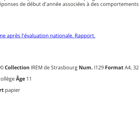
s réponses de début d'année associées à des comportements 
e après l'évaluation nationale. Rapport.
90
Collection
IREM de Strasbourg
Num.
I129
Format
A4, 32 
collège
Âge
11
rt
papier