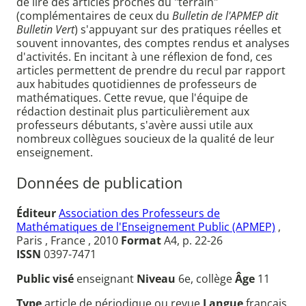
de lire des articles proches du "terrain"
(complémentaires de ceux du
Bulletin de l'APMEP dit
Bulletin Vert
) s'appuyant sur des pratiques réelles et
souvent innovantes, des comptes rendus et analyses
d'activités. En incitant à une réflexion de fond, ces
articles permettent de prendre du recul par rapport
aux habitudes quotidiennes de professeurs de
mathématiques. Cette revue, que l'équipe de
rédaction destinait plus particulièrement aux
professeurs débutants, s'avère aussi utile aux
nombreux collègues soucieux de la qualité de leur
enseignement.
Données de publication
Éditeur
Association des Professeurs de
Mathématiques de l'Enseignement Public (APMEP)
,
Paris , France , 2010
Format
A4, p. 22-26
ISSN
0397-7471
Public visé
enseignant
Niveau
6e, collège
Âge
11
Type
article de périodique ou revue
Langue
français