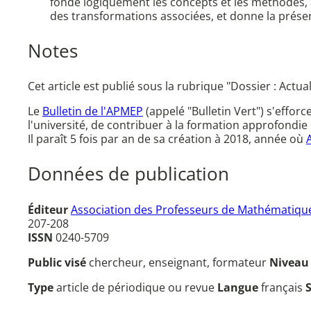
fonde logiquement les concepts et les méthodes, à c
des transformations associées, et donne la présen
Notes
Cet article est publié sous la rubrique "Dossier : Actua
Le
Bulletin de l'APMEP
(appelé "Bulletin Vert") s'effor
l'université, de contribuer à la formation approfondie 
Il paraît 5 fois par an de sa création à 2018, année où
Données de publication
Éditeur
Association des Professeurs de Mathématique
207-208
ISSN
0240-5709
Public visé
chercheur, enseignant, formateur
Nivea
Type
article de périodique ou revue
Langue
français