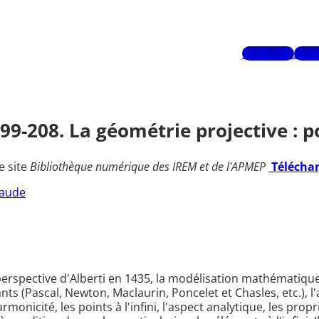
Mots-clés
Aute
199-208. La géométrie projective : p
e site
Bibliothèque numérique des IREM et de l'APMEP
Télécha
laude
 perspective d'Alberti en 1435, la modélisation mathématique
nts (Pascal, Newton, Maclaurin, Poncelet et Chasles, etc.), 
icité, les points à l'infini, l'aspect analytique, les propri