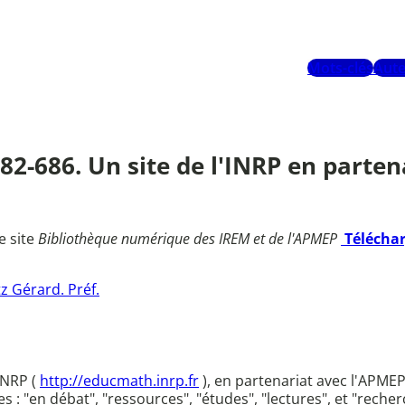
Mots-clés
Aute
682-686. Un site de l'INRP en parte
e site
Bibliothèque numérique des IREM et de l'APMEP
Télécha
z Gérard. Préf.
INRP (
http://educmath.inrp.fr
), en partenariat avec l'APMEP,
 : "en débat", "ressources", "études", "lectures", et "reche