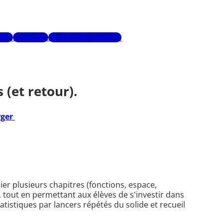
urs
Glossaire
Recherche avancée
 (et retour).
rger
er plusieurs chapitres (fonctions, espace,
re, tout en permettant aux élèves de s'investir dans
tistiques par lancers répétés du solide et recueil