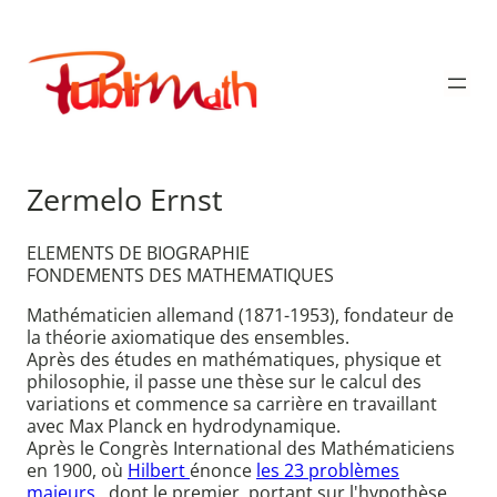
Aller
au
Publimath
contenu
Zermelo Ernst
ELEMENTS DE BIOGRAPHIE
FONDEMENTS DES MATHEMATIQUES
Mathématicien allemand (1871-1953), fondateur de
la théorie axiomatique des ensembles.
Après des études en mathématiques, physique et
philosophie, il passe une thèse sur le calcul des
variations et commence sa carrière en travaillant
avec Max Planck en hydrodynamique.
Après le Congrès International des Mathématiciens
en 1900, où
Hilbert
énonce
les 23 problèmes
majeurs
, dont le premier, portant sur l'hypothèse