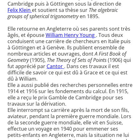
Cambridge puis à Göttingen sous la direction de
Felix Klein
et soutient sa thèse sur
The algebraic
groups of spherical trigonometry
en 1895.
Elle retourne en Angleterre où ses parents sont très
âgés, et épouse
William Henry Young
. Tous deux
conduisent une carrière de chercheurs en Italie puis
à Göttingen et à Genève. Ils publient ensemble de
nombreux articles et ouvrages, dont
A First Book of
Geometry
(1905),
The Theory of Sets of Points
(1906) qui
fut apprécié par
Cantor
. Dans ces travaux il est
difficile de savoir ce qui est dû à Grace et ce qui est
dû à William.
Elle a aussi publié des recherches personnelles entre
1914 et 1916 sur les fondements du calcul. En 1915,
elle a reçu le prix Gamble de Cambridge pour ses
travaux sur la dérivation.
Elle interrompt sa carrière après la mort de son fils,
aviateur, pendant la première guerre mondiale. Lors
de la seconde guerre mondiale, elle vit en Suisse,
effectue un voyage en 1940 pour emmener ses
petits-enfants en Angleterre, mais la situation ne lui