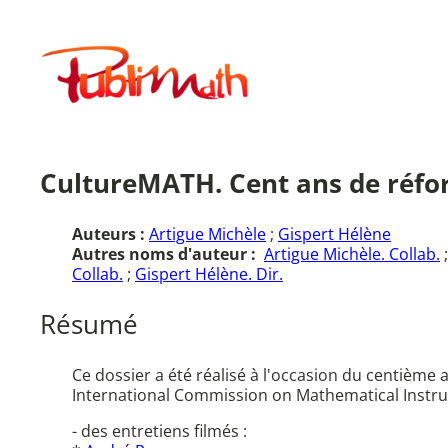
Aller
au
Publimath
contenu
CultureMATH. Cent ans de réfo
Auteurs :
Artigue Michèle
;
Gispert Hélène
Autres noms d'auteur :
Artigue Michèle. Collab.
Collab.
;
Gispert Hélène. Dir.
Résumé
Ce dossier a été réalisé à l'occasion du centièm
International Commission on Mathematical Instru
- des entretiens filmés :