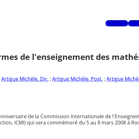
Mots-clés
Aute
rmes de l'enseignement des mathé
;
Artigue Michèle. Dir.
;
Artigue Michèle. Post.
;
Artigue Michèl
e anniversaire de la Commission Internationale de l'Enseign
ction, ICMI) qui sera commémoré du 5 au 8 mars 2008 à Rom