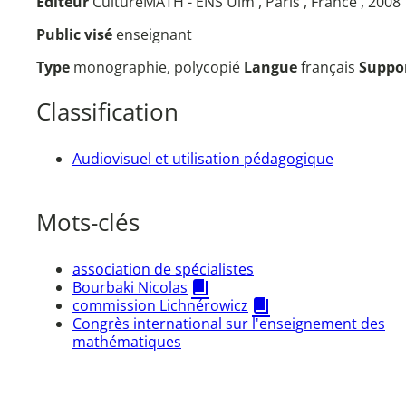
Éditeur
CultureMATH - ENS Ulm , Paris , France , 2008
Public visé
enseignant
Type
monographie, polycopié
Langue
français
Suppo
Classification
Audiovisuel et utilisation pédagogique
Mots-clés
association de spécialistes
Bourbaki Nicolas
commission Lichnérowicz
Congrès international sur l'enseignement des
mathématiques