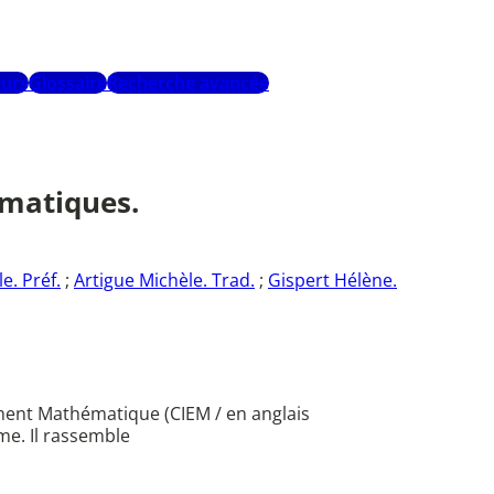
urs
Glossaire
Recherche avancée
matiques.
e. Préf.
;
Artigue Michèle. Trad.
;
Gispert Hélène.
ement Mathématique (CIEM / en anglais
e. Il rassemble