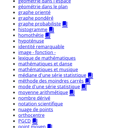
géométrie dans l'espace
géométrie dans le plan
graphe orienté
graphe pondéré
graphe probabiliste
histogramme
homothétie
hypoténuse
identité remarquable
image - fonction -
lexique de mathématiques
mathématiques et danse
mathématiques et musique
médiane d'une série statistique
méthode des moindres carrés
mode d'une série statistique
moyenne arithmétique
nombre dérivé
notation scientifique
nuage de points
orthocentre
PGCD
point moyen