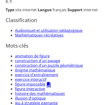
8, 9
Type
site internet
Langue
français
Support
internet
Classification
Audiovisuel et utilisation pédagogique
Mathématiques récréatives
Mots-clés
animation de figure
construction d'un pavage
construction d'un puzzle géométrique
énigme mathématique
exercice d'entraînement
exercice interactif
figure impossible
figure interactive
histoire des mathématiques
illusion d'optique
jeu à stratégie gagnante