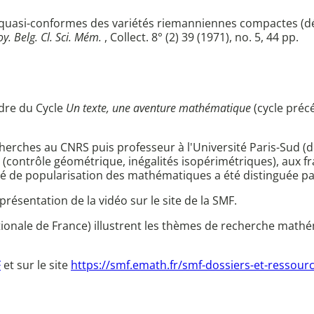
 quasi-conformes des variétés riemanniennes compactes (dé
y. Belg. Cl. Sci. Mém.
, Collect. 8° (2) 39 (1971), no. 5, 44 pp.
dre du Cycle
Un texte, une aventure mathématique
(cycle préc
herches au CNRS puis professeur à l'Université Paris-Sud (de
(contrôle géométrique, inégalités isopérimétriques), aux fra
ité de popularisation des mathématiques a été distinguée pa
ésentation de la vidéo sur le site de la SMF.
ionale de France) illustrent les thèmes de recherche mathé
F
et sur le site
https://smf.emath.fr/smf-dossiers-et-ressou