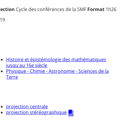
lection
Cycle des conférences de la SMF
Format
1h26
 19
Histoire et épistémologie des mathématiques
jusqu'au 16e siècle
Physique - Chimie - Astronomie - Sciences de la
Terre
projection centrale
projection stéréographique