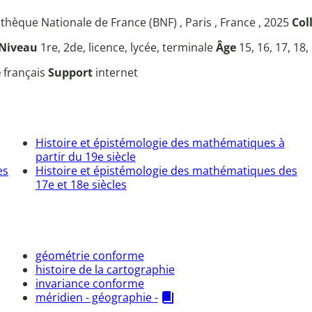
thèque Nationale de France (BNF) , Paris , France , 2025
Col
Niveau
1re, 2de, licence, lycée, terminale
Âge
15, 16, 17, 18,
e
français
Support
internet
Histoire et épistémologie des mathématiques à
partir du 19e siècle
es
Histoire et épistémologie des mathématiques des
17e et 18e siècles
géométrie conforme
histoire de la cartographie
invariance conforme
méridien - géographie -