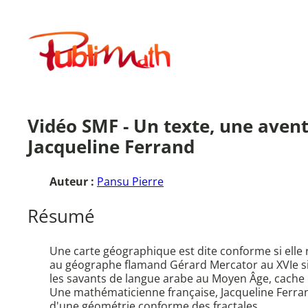
Aller
au
Publimath
contenu
Vidéo SMF - Un texte, une ave
Jacqueline Ferrand
Auteur :
Pansu Pierre
Résumé
Une carte géographique est dite conforme si elle 
au géographe flamand Gérard Mercator au XVIe sièc
les savants de langue arabe au Moyen Âge, cache e
Une mathématicienne française, Jacqueline Ferran
d'une géométrie conforme des fractales.