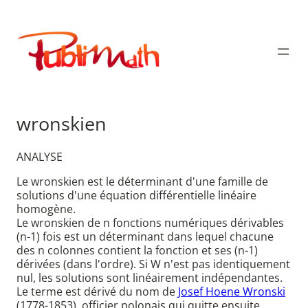
Aller
au
Publimath
contenu
wronskien
ANALYSE
Le wronskien est le déterminant d'une famille de
solutions d'une équation différentielle linéaire
homogène.
Le wronskien de n fonctions numériques dérivables
(n-1) fois est un déterminant dans lequel chacune
des n colonnes contient la fonction et ses (n-1)
dérivées (dans l'ordre). Si W n'est pas identiquement
nul, les solutions sont linéairement indépendantes.
Le terme est dérivé du nom de
Josef Hoene Wronski
(1778-1853), officier polonais qui quitte ensuite