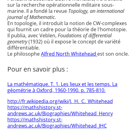
sur la recherche opérationnelle militaire sous-
marine. Il a fondé la revue
Topology, an international
journal of Mathematic
.
En topologie, il introduit la notion de CW-complexes
qui fournit un cadre pour la théorie de l'homotopie.
Il publia, avec Veblen,
Foudations of differential
geometry
(1932) où il expose le concept de variété
différentiable.
Le philosophe
Alfred North Whitehead
est son oncle.
Pour en savoir plus :
La mathématique. T. 1. Les lieux et les temps. La
géométrie à Oxford, 1960-1990. p. 785-810.
http://fr.wikipedia.org/wiki/J._H._C._Whitehead
https://mathshistory.st-
andrews.ac.uk/Biographies/Whitehead_Henry
https://mathshistory.st-
andrews.ac.uk/Biographies/Whitehead_JHC