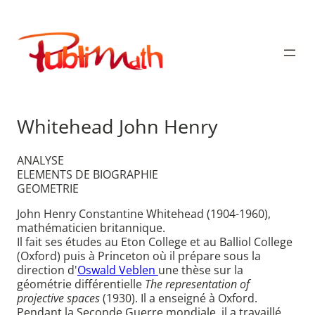
Aller
au
Publimath
contenu
Whitehead John Henry
ANALYSE
ELEMENTS DE BIOGRAPHIE
GEOMETRIE
John Henry Constantine Whitehead (1904-1960),
mathématicien britannique.
Il fait ses études au Eton College et au Balliol College
(Oxford) puis à Princeton où il prépare sous la
direction d'
Oswald Veblen
une thèse sur la
géométrie différentielle
The representation of
projective spaces
(1930). Il a enseigné à Oxford.
Pendant la Seconde Guerre mondiale, il a travaillé