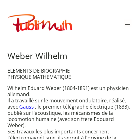
Aller
au
Publimath
contenu
Weber Wilhelm
ELEMENTS DE BIOGRAPHIE
PHYSIQUE MATHEMATIQUE
Wilhelm Eduard Weber (1804-1891) est un physicien
allemand.
Il a travaillé sur le mouvement ondulatoire, réalisé,
avec
Gauss
, le premier télégraphe électrique (1833),
publié sur l'acoustique, les mécanismes de la
locomotion humaine (avec son frère Edouard
Weber).
Ses travaux les plus importants concernent
l'électromagnétisme, ils seront à l'origine de la