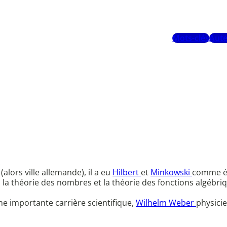
Mots-clés
Aute
.
alors ville allemande), il a eu
Hilbert
et
Minkowski
comme étu
, la théorie des nombres et la théorie des fonctions algébri
e importante carrière scientifique,
Wilhelm Weber
physici