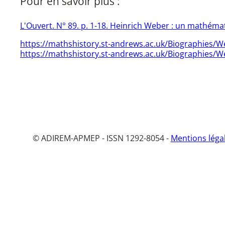
Pour en savoir plus :
L'Ouvert. N° 89. p. 1-18. Heinrich Weber : un mathéma
https://mathshistory.st-andrews.ac.uk/Biographies/W
https://mathshistory.st-andrews.ac.uk/Biographies/W
© ADIREM-APMEP - ISSN 1292-8054 -
Mentions léga