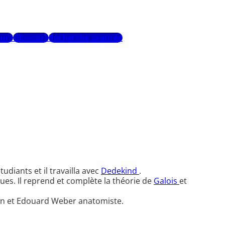
urs
Glossaire
Recherche avancée
diants et il travailla avec
Dedekind
.
ques. Il reprend et complète la théorie de
Galois
et
en et Edouard Weber anatomiste.