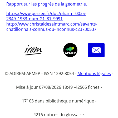
Rapport sur les progrès de la géométrie.
https://www.persee.fr/doc/pharm_0035-
2349_1933_num_21_81_9991
http://www.christaldesaintmarc.com/savants-
chatillonnais-connus-ou-inconnus-c23730537
© ADIREM-APMEP - ISSN 1292-8054 -
Mentions légales
-
Mise à jour 07/08/2026 18:49 -
42565 fiches -
17163 dans bibliothèque numérique -
4216 notices du glossaire.