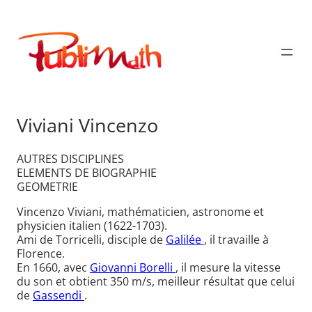
Aller
au
Publimath
contenu
Viviani Vincenzo
AUTRES DISCIPLINES
ELEMENTS DE BIOGRAPHIE
GEOMETRIE
Vincenzo Viviani, mathématicien, astronome et
physicien italien (1622-1703).
Ami de Torricelli, disciple de
Galilée
, il travaille à
Florence.
En 1660, avec
Giovanni Borelli
, il mesure la vitesse
du son et obtient 350 m/s, meilleur résultat que celui
de
Gassendi
.