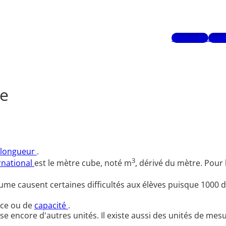
Mots-clés
Aute
me
 longueur
.
3
rnational
est le mètre cube, noté m
, dérivé du mètre. Pour 
lume causent certaines difficultés aux élèves puisque 1000 
ance ou de
capacité
.
ilise encore d'autres unités. Il existe aussi des unités de m