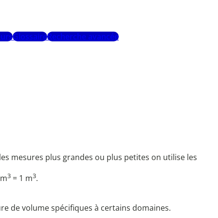
urs
Glossaire
Recherche avancée
les mesures plus grandes ou plus petites on utilise les
3
3
dm
= 1 m
.
esure de volume spécifiques à certains domaines.