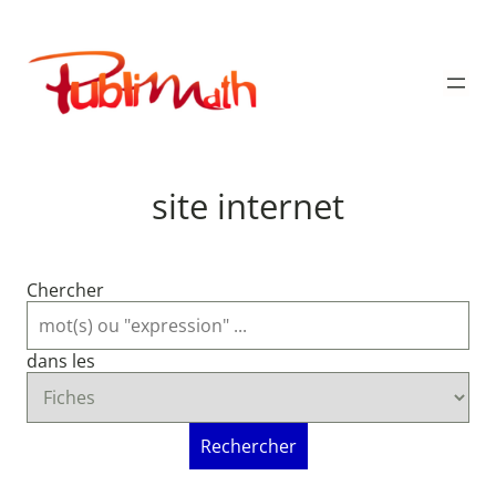
Aller
au
Publimath
contenu
site internet
Chercher
dans les
Rechercher