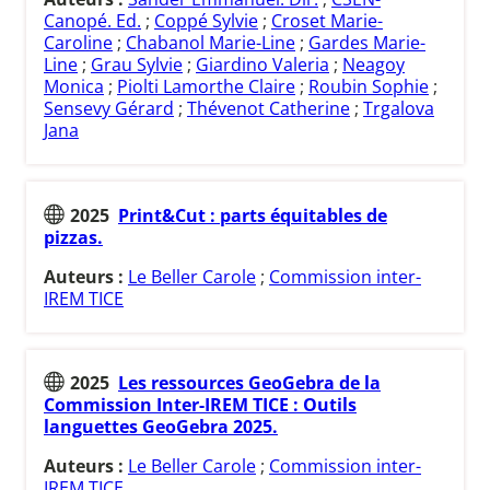
Canopé. Ed.
;
Coppé Sylvie
;
Croset Marie-
Caroline
;
Chabanol Marie-Line
;
Gardes Marie-
Line
;
Grau Sylvie
;
Giardino Valeria
;
Neagoy
Monica
;
Piolti Lamorthe Claire
;
Roubin Sophie
;
Sensevy Gérard
;
Thévenot Catherine
;
Trgalova
Jana
2025
Print&Cut : parts équitables de
pizzas.
Auteurs :
Le Beller Carole
;
Commission inter-
IREM TICE
2025
Les ressources GeoGebra de la
Commission Inter-IREM TICE : Outils
languettes GeoGebra 2025.
Auteurs :
Le Beller Carole
;
Commission inter-
IREM TICE