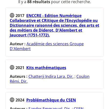
Il y a
88 résultats
pour cette recherche.
2017
ENCCRE - Edition Numérique
Collaborative et CRitique de l’Encyclopédie ou
Dictionnaire raisonné des sciences, des arts et
des métiers de Diderot, D'Alembert et
Jaucourt (1751-1772).
Auteur :
Académie des sciences Groupe
D'Alembert
2021
Kits mathématiques
Auteurs :
Chatterji Indira Lara. Dir.
;
Coulon
Rémi. Dir.
2024
Problémathèque du CSEN
Auteurs :
Sander Emmanuel. Dir.
;
CSEN-