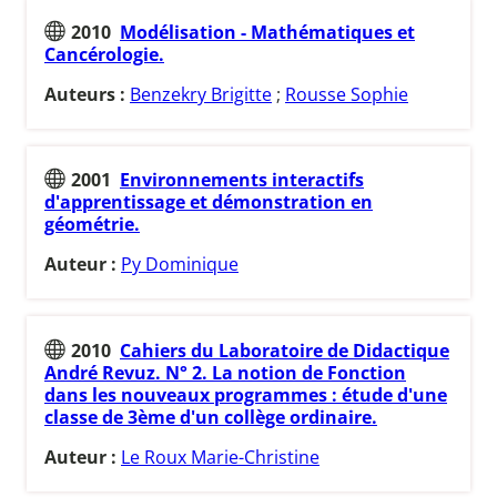
2010
Modélisation - Mathématiques et
Cancérologie.
Auteurs :
Benzekry Brigitte
;
Rousse Sophie
2001
Environnements interactifs
d'apprentissage et démonstration en
géométrie.
Auteur :
Py Dominique
2010
Cahiers du Laboratoire de Didactique
André Revuz. N° 2. La notion de Fonction
dans les nouveaux programmes : étude d'une
classe de 3ème d'un collège ordinaire.
Auteur :
Le Roux Marie-Christine