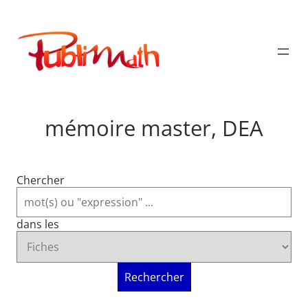
Aller
au
Publimath
contenu
mémoire master, DEA
Chercher
dans les
Rechercher