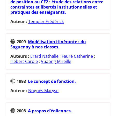
de position au CE2 : étude des relations entre
contraintes et libertés institutionnelles et
pratiques des enseignants.
Auteur :
Tempier Frédérick
2009
Modélisation itinérante : du
Saguenay à nos classes.
Auteurs :
Erard Nathalie
;
Fauré Catherine
;
Hébert Carole
;
Vuaong Mireille
1993
Le concept de fonction.
Auteur :
Noguès Maryse
2008
A propos d'éoliennes.