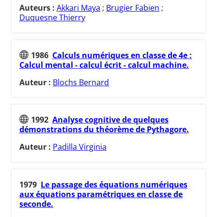
Auteurs :
Akkari Maya
;
Brugier Fabien
;
Duquesne Thierry
1986
Calculs numériques en classe de 4e :
Calcul mental - calcul écrit - calcul machine.
Auteur :
Blochs Bernard
1992
Analyse cognitive de quelques
démonstrations du théorème de Pythagore.
Auteur :
Padilla Virginia
1979
Le passage des équations numériques
aux équations paramétriques en classe de
seconde.