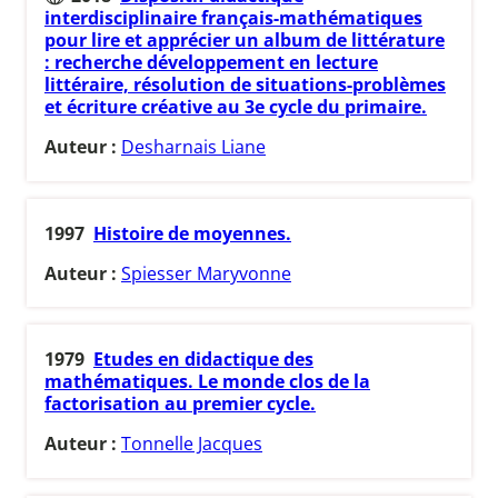
interdisciplinaire français-mathématiques
pour lire et apprécier un album de littérature
: recherche développement en lecture
littéraire, résolution de situations-problèmes
et écriture créative au 3e cycle du primaire.
Auteur :
Desharnais Liane
1997
Histoire de moyennes.
Auteur :
Spiesser Maryvonne
1979
Etudes en didactique des
mathématiques. Le monde clos de la
factorisation au premier cycle.
Auteur :
Tonnelle Jacques