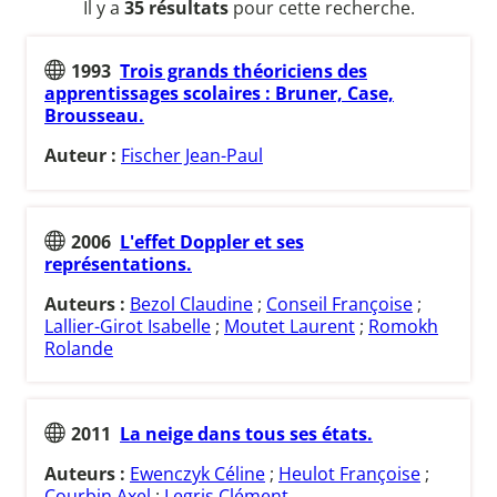
Il y a
35 résultats
pour cette recherche.
1993
Trois grands théoriciens des
apprentissages scolaires : Bruner, Case,
Brousseau.
Auteur :
Fischer Jean-Paul
2006
L'effet Doppler et ses
représentations.
Auteurs :
Bezol Claudine
;
Conseil Françoise
;
Lallier-Girot Isabelle
;
Moutet Laurent
;
Romokh
Rolande
2011
La neige dans tous ses états.
Auteurs :
Ewenczyk Céline
;
Heulot Françoise
;
Courbin Axel
;
Legris Clément