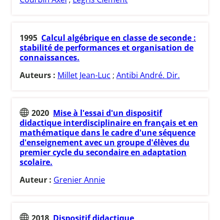
1995
Calcul algébrique en classe de seconde :
stabilité de performances et organisation de
connaissances.
Auteurs :
Millet Jean-Luc
;
Antibi André. Dir.
2020
Mise à l'essai d'un dispositif
didactique interdisciplinaire en français et en
mathématique dans le cadre d'une séquence
d'enseignement avec un groupe d'élèves du
premier cycle du secondaire en adaptation
scolaire.
Auteur :
Grenier Annie
2018
Dispositif didactique