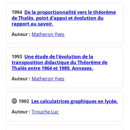
1994
De la proportionnalité vers le théorème
de Thalès, point d'appui et évolution du
rapport au savoir.
Auteur :
Matheron Yves
1993
Une étude de l'évolution de la
transposition didactique du Théorème de
Thalès entre 1964 et 1989. Annexes.
Auteur :
Matheron Yves
1992
Les calculatrices graphiques en lycée.
Auteur :
Trouche Luc