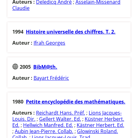
Auteurs :
Deledicq André
;
Asselain-Missenard
Claudie
1994
Histoire universelle des chiffres. T. 2.
Auteur :
Ifrah Georges
2005
BibM@th.
Auteur :
Bayart Frédéric
1980
Petite encyclopédie des mathématiques.
Auteurs :
Reichardt Hans. Préf.
;
Lions Jacques-
Louis. Dir.
;
Gellert Walter. Ed.
;
Küstner Herbert.
Ed.
;
Hellwich Manfred. Ed.
;
Kästner Herbert. Ed.
;
Aubin Jean-Pierre. Collab.
;
Glowinski Roland.
Collab.
;
Lions Jacques-Louis. Trad.