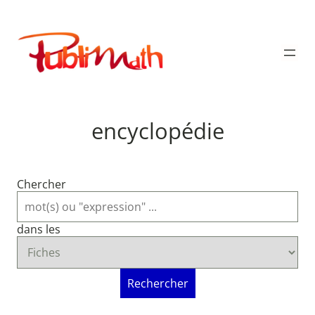
Aller
au
Publimath
contenu
encyclopédie
Chercher
dans les
Rechercher