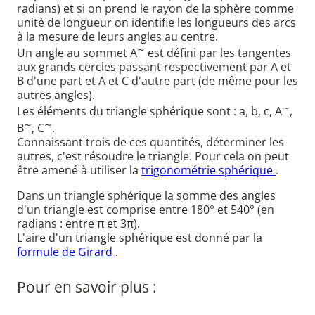
radians) et si on prend le rayon de la sphère comme
unité de longueur on identifie les longueurs des arcs
à la mesure de leurs angles au centre.
∼
Un angle au sommet A
est défini par les tangentes
aux grands cercles passant respectivement par A et
B d'une part et A et C d'autre part (de même pour les
autres angles).
∼
Les éléments du triangle sphérique sont : a, b, c, A
,
∼
∼
B
, C
.
Connaissant trois de ces quantités, déterminer les
autres, c'est résoudre le triangle. Pour cela on peut
être amené à utiliser la
trigonométrie sphérique
.
Dans un triangle sphérique la somme des angles
d'un triangle est comprise entre 180° et 540° (en
radians : entre π et 3π).
L'aire d'un triangle sphérique est donné par la
formule de Girard
.
Pour en savoir plus :