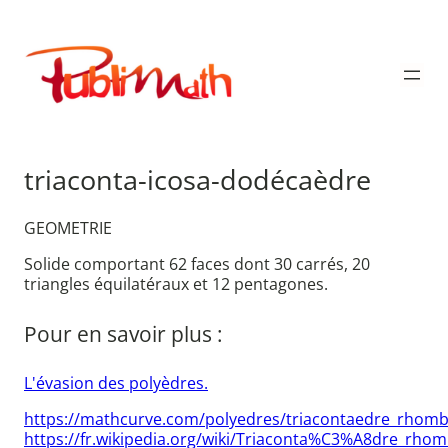
Aller
au
Publimath
contenu
triaconta-icosa-dodécaèdre
GEOMETRIE
Solide comportant 62 faces dont 30 carrés, 20
triangles équilatéraux et 12 pentagones.
Pour en savoir plus :
L'évasion des polyèdres.
https://mathcurve.com/polyedres/triacontaedre_rhom
https://fr.wikipedia.org/wiki/Triaconta%C3%A8dre_rho