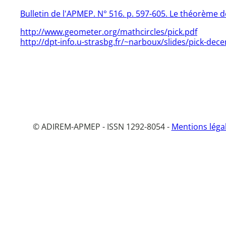
Bulletin de l'APMEP. N° 516. p. 597-605. Le théorème d
http://www.geometer.org/mathcircles/pick.pdf
http://dpt-info.u-strasbg.fr/~narboux/slides/pick-de
© ADIREM-APMEP - ISSN 1292-8054 -
Mentions léga