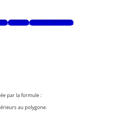
urs
Glossaire
Recherche avancée
ée par la formule :
térieurs au polygone.