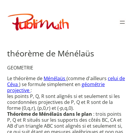
Aller
au
Publimath
contenu
théorème de Ménélaüs
GEOMETRIE
Le théorème de
Ménélaüs
(comme d'ailleurs
celui de
Céva
) se formule simplement en
géométrie
projective
:
les points P, Q, R sont alignés si et seulement si les
coordonnées projectives de P, Q et R sont de la
forme (0,q,r), (p,0,r) et (-p,q,0).
Théorème de Ménélaüs dans le plan
: trois points
P, Q et R situés sur les supports des côtés BC, CA et
AB d'un triangle ABC sont alignés si et seulement si,
ce qui suit étant en mesures algébriques et non pas