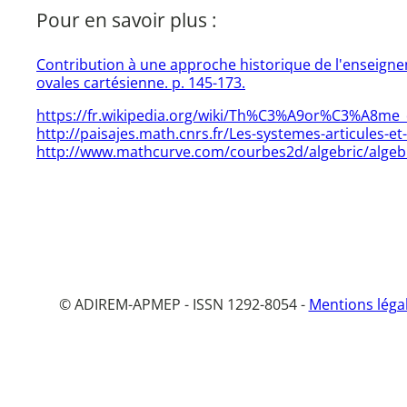
Pour en savoir plus :
Contribution à une approche historique de l'enseignem
ovales cartésienne. p. 145-173.
https://fr.wikipedia.org/wiki/Th%C3%A9or%C3%A8m
http://paisajes.math.cnrs.fr/Les-systemes-articules-et
http://www.mathcurve.com/courbes2d/algebric/algebr
© ADIREM-APMEP - ISSN 1292-8054 -
Mentions léga