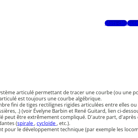
Mots-clés
Aute
système articulé permettant de tracer une courbe (ou une p
rticulé est toujours une courbe algébrique.
re fini de tiges rectilignes rigides articulées entre elles ou 
ières, .) (voir Évelyne Barbin et René Guitard, lien ci-desso
lé peut être extrêmement compliqué. D'autre part, d'après 
antes (
spirale
,
cycloïde
, etc.).
tant pour le développement technique (par exemple les locom