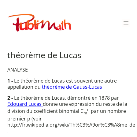
Aller
au
Publimath
contenu
théorème de Lucas
ANALYSE
1 -
Le théorème de Lucas est souvent une autre
appellation du
théorème de Gauss-Lucas
.
2 -
Le théorème de Lucas, démontré en 1878 par
Edouard Lucas
donne une expression du reste de la
n
division du coefficient binomial C
par un nombre
m
premier p (voir
http://fr.wikipedia.org/wiki/Th%C3%A9or%C3%A8me_de
.