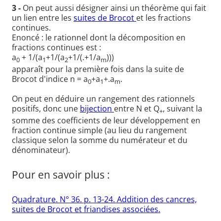
3 -
On peut aussi désigner ainsi un théorème qui fait
un lien entre les
suites de Brocot
et les fractions
continues.
Enoncé : le rationnel dont la décomposition en
fractions continues est :
a
+ 1/(a
+1/(a
+1/(.+1/a
)))
0
1
2
m
apparaît pour la première fois dans la suite de
Brocot d'indice n = a
+a
+.a
.
0
1
m
On peut en déduire un rangement des rationnels
positifs, donc une
bijection
entre N et Q
, suivant la
+
somme des coefficients de leur développement en
fraction continue simple (au lieu du rangement
classique selon la somme du numérateur et du
dénominateur).
Pour en savoir plus :
Quadrature. N° 36. p. 13-24. Addition des cancres,
suites de Brocot et friandises associées.