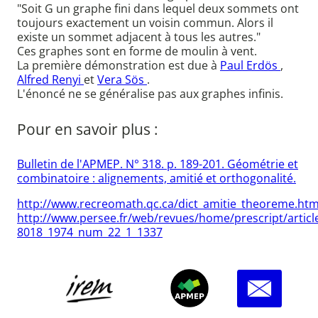
"Soit G un graphe fini dans lequel deux sommets ont
toujours exactement un voisin commun. Alors il
existe un sommet adjacent à tous les autres."
Ces graphes sont en forme de moulin à vent.
La première démonstration est due à
Paul Erdös
,
Alfred Renyi
et
Vera Sös
.
L'énoncé ne se généralise pas aux graphes infinis.
Pour en savoir plus :
Bulletin de l'APMEP. N° 318. p. 189-201. Géométrie et
combinatoire : alignements, amitié et orthogonalité.
http://www.recreomath.qc.ca/dict_amitie_theoreme.ht
http://www.persee.fr/web/revues/home/prescript/artic
8018_1974_num_22_1_1337