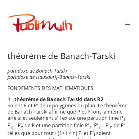
Aller
au
Publimath
contenu
théorème de Banach-Tarski
paradoxe de Banach-Tarski
paradoxe de Hausdorff-Banach-Tarski
FONDEMENTS DES MATHEMATIQUES
1 - théorème de Banach-Tarski dans R2
Soient P et P' deux polygones du plan. Le théorème
de Banach-Tarski affirme que P et P' ont la même
aire si et seulement s'il existe une partition finie P
,
1
P
, . P
de P et une partition finie P'
, P'
, . P'
de P'
2
n
1
2
n
telles que pour tout i (1≤ i ≤ n) P
et P'
soient
i
i