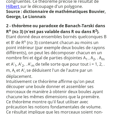
congruentes. Ce théorème précise le résultat de
Hilbert
sur le découpage d'un polygone.
Source : dictionnaire de mathématiques Bouvier,
George, Le Lionnais
2 - théorème ou paradoxe de Banach-Tarski dans
n
2
R
(n≥ 3) (n'est pas valable dans R ou dans R
).
Etant donné deux ensembles bornés quelconques B
n
et B' de R
(n≥ 3) contenant chacun au moins un
point intérieur (par exemple deux boules de rayons
différents), on peut les décomposer chacun en un
nombre fini et égal de parties disjointes A
, A
, . A
1
2
m
et A'
, A'
, . A'
de telle sorte que pour tout i = 1, 2, .
1
2
m
m, A
et A'
se déduisent l'un de l'autre par un
i
i
déplacement.
Intuitivement ce théorème affirme qu'on peut
découper une boule donner et assembler ses
morceaux de manière à obtenir deux boules ayant
chacune les mêmes dimensions que la première.
Ce théorème montre qu'il faut utiliser avec
précaution les notions fondamentales de volume.
Ce résultat implique que les morceaux soient non-