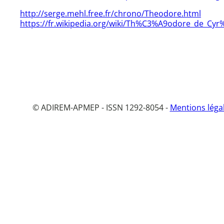
http://serge.mehl.free.fr/chrono/Theodore.html
https://fr.wikipedia.org/wiki/Th%C3%A9odore_de_Cy
© ADIREM-APMEP - ISSN 1292-8054 -
Mentions léga