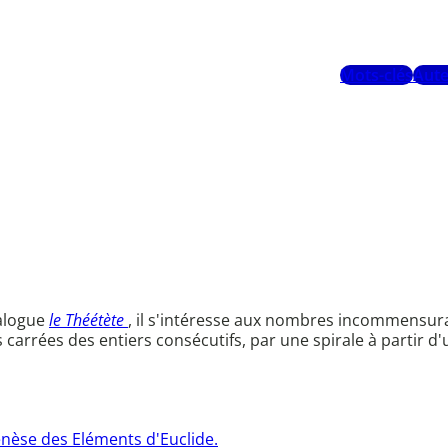
Mots-clés
Aute
ialogue
le Théétète
, il s'intéresse aux nombres incommensur
carrées des entiers consécutifs, par une spirale à partir d'u
genèse des Eléments d'Euclide.