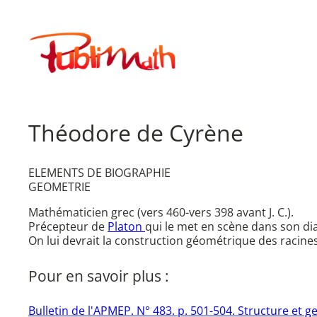
Aller
au
Publimath
contenu
Théodore de Cyrène
ELEMENTS DE BIOGRAPHIE
GEOMETRIE
Mathématicien grec (vers 460-vers 398 avant J. C.).
Précepteur de
Platon
qui le met en scène dans son d
On lui devrait la construction géométrique des racines 
Pour en savoir plus :
Bulletin de l'APMEP. N° 483. p. 501-504. Structure et 