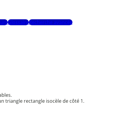
urs
Glossaire
Recherche avancée
ables.
n triangle rectangle isocèle de côté 1.