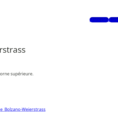
Mots-clés
Aute
strass
orne supérieure.
e_Bolzano-Weierstrass