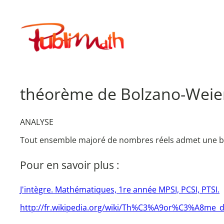
Aller
au
Publimath
contenu
théorème de Bolzano-Weier
ANALYSE
Tout ensemble majoré de nombres réels admet une b
Pour en savoir plus :
J'intègre. Mathématiques, 1re année MPSI, PCSI, PTSI.
http://fr.wikipedia.org/wiki/Th%C3%A9or%C3%A8me_d