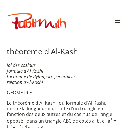
Aller
au
Publimath
contenu
théorème d'Al-Kashi
loi des cosinus
formule d'Al-Kashi
théorème de Pythagore généralisé
relation d'Al-Kashi
GEOMETRIE
Le théorème d'Al-Kashi, ou formule d'Al-Kashi,
donne la longueur d'un côté d'un triangle en
fonction des deux autres et du cosinus de l'angle
2
opposé : dans un triangle ABC de cotés a, b, c : a
=
2
2
b
+ c
-2bc cos A.