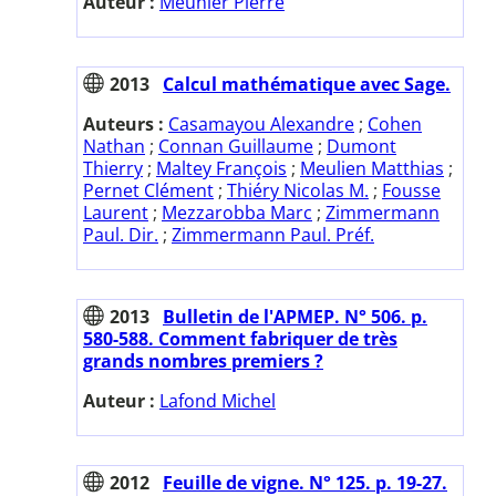
Auteur :
Meunier Pierre
2013
Calcul mathématique avec Sage.
Auteurs :
Casamayou Alexandre
;
Cohen
Nathan
;
Connan Guillaume
;
Dumont
Thierry
;
Maltey François
;
Meulien Matthias
;
Pernet Clément
;
Thiéry Nicolas M.
;
Fousse
Laurent
;
Mezzarobba Marc
;
Zimmermann
Paul. Dir.
;
Zimmermann Paul. Préf.
2013
Bulletin de l'APMEP. N° 506. p.
580-588. Comment fabriquer de très
grands nombres premiers ?
Auteur :
Lafond Michel
2012
Feuille de vigne. N° 125. p. 19-27.