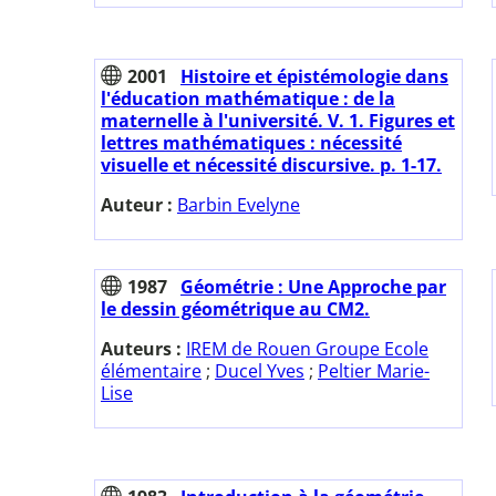
2001
Histoire et épistémologie dans
l'éducation mathématique : de la
maternelle à l'université. V. 1. Figures et
lettres mathématiques : nécessité
visuelle et nécessité discursive. p. 1-17.
Auteur :
Barbin Evelyne
1987
Géométrie : Une Approche par
le dessin géométrique au CM2.
Auteurs :
IREM de Rouen Groupe Ecole
élémentaire
;
Ducel Yves
;
Peltier Marie-
Lise