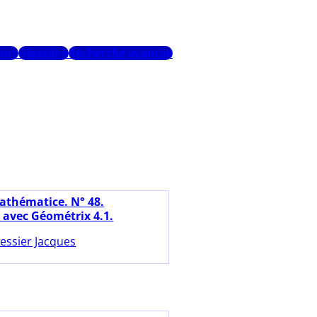
urs
Glossaire
Recherche avancée
athématice. N° 48.
avec Géométrix 4.1.
essier Jacques