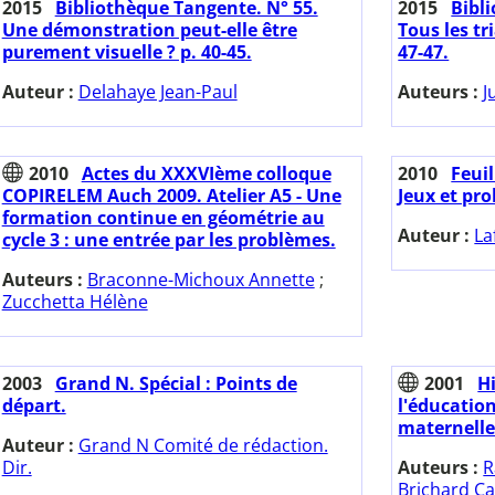
2015
Bibliothèque Tangente. N° 55.
2015
Bibl
Une démonstration peut-elle être
Tous les tr
purement visuelle ? p. 40-45.
47-47.
Auteur :
Delahaye Jean-Paul
Auteurs :
J
2010
Actes du XXXVIème colloque
2010
Feuil
COPIRELEM Auch 2009. Atelier A5 - Une
Jeux et pr
formation continue en géométrie au
Auteur :
La
cycle 3 : une entrée par les problèmes.
Auteurs :
Braconne-Michoux Annette
;
Zucchetta Hélène
2003
Grand N. Spécial : Points de
2001
H
départ.
l'éducatio
maternelle 
Auteur :
Grand N Comité de rédaction.
Dir.
Auteurs :
R
Brichard Ca