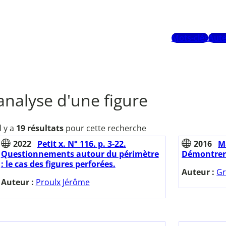
Mots-clés
Aute
analyse d'une figure
Il y a
19 résultats
pour cette recherche
2022
Petit x. N° 116. p. 3-22.
2016
M
Questionnements autour du périmètre
Démontrer 
: le cas des figures perforées.
Auteur :
Gr
Auteur :
Proulx Jérôme