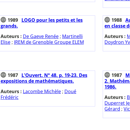
1989
LOGO pour les petits et les
1988
A
grands.
en classe d
Auteurs :
De Gaeve Renée
;
Martinelli
Auteurs :
M
Elise
;
IREM de Grenoble Groupe ELEM
Doydron Yv
1987
L'Ouvert. N° 48. p. 19-23. Des
1987
M
expositions de mathématiques.
2. Mathéma
1986.
Auteurs :
Lacombe Michèle
;
Doué
Frédéric
Auteurs :
B
Duperret J
Gérard
;
Vi