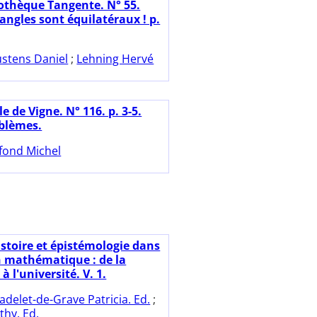
iothèque Tangente. N° 55.
iangles sont équilatéraux ! p.
ustens Daniel
;
Lehning Hervé
le de Vigne. N° 116. p. 3-5.
oblèmes.
fond Michel
istoire et épistémologie dans
n mathématique : de la
à l'université. V. 1.
adelet-de-Grave Patricia. Ed.
;
thy. Ed.