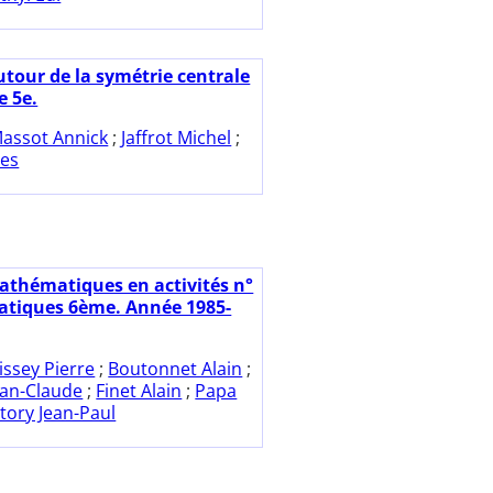
utour de la symétrie centrale
e 5e.
assot Annick
;
Jaffrot Michel
;
es
athématiques en activités n°
tiques 6ème. Année 1985-
issey Pierre
;
Boutonnet Alain
;
ean-Claude
;
Finet Alain
;
Papa
ctory Jean-Paul