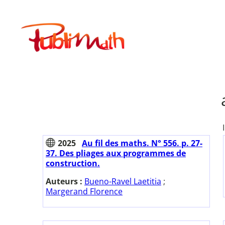
Aller
au
Publimath
contenu
2025
Au fil des maths. N° 556. p. 27-
37. Des pliages aux programmes de
construction.
Auteurs :
Bueno-Ravel Laetitia
;
Margerand Florence