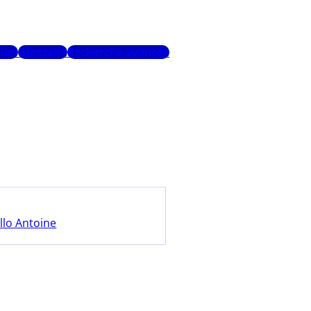
urs
Glossaire
Recherche avancée
llo Antoine