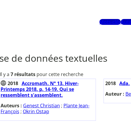
Mots-clés
Aute
se de données textuelles
Il y a
7 résultats
pour cette recherche
2018
Accromath. N° 13. Hiver-
2018
Ada.
Printemps 2018. p. 14-19. Qui se
Auteur :
Be
ressemblent s'assemblent.
Auteurs :
Genest Christian
;
Plante Jean-
François
;
Okrin Ostap