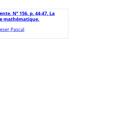
nte. N° 156. p. 44-47. La
ue mathématique.
eser Pascal