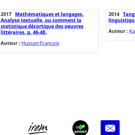
2017
Mathématiques et langages.
2014
Tange
Analyse textuelle, ou comment la
linguistiq
statistique décortique des oeuvres
Auteur :
Ka
littéraires. p. 46-48.
Auteur :
Husson François