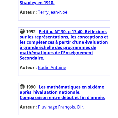
Shapley en 1918.
Auteur :
Terry Jean-Noël
1992
Petit x. N° 30. p 17-40. Réflexions
sur les représentations, les conceptions et
les compétences à partir d'une évaluation
à grande échelle des programmes de
mathématiques de l'Enseignement
Secondaire.
Auteur :
Bodin Antoine
1990
Les mathématiques en sixième
après l'évaluation nationale.
Comparaison entre début et fin d'année.
Auteur :
Pluvinage François. Dir.