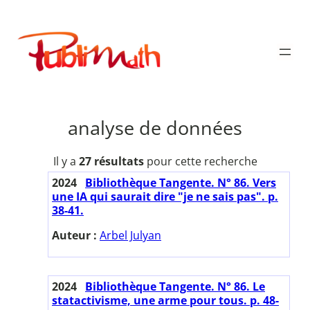
Aller
au
Publimath
contenu
analyse de données
Il y a
27 résultats
pour cette recherche
2024
Bibliothèque Tangente. N° 86. Vers
une IA qui saurait dire "je ne sais pas". p.
38-41.
Auteur :
Arbel Julyan
2024
Bibliothèque Tangente. N° 86. Le
statactivisme, une arme pour tous. p. 48-