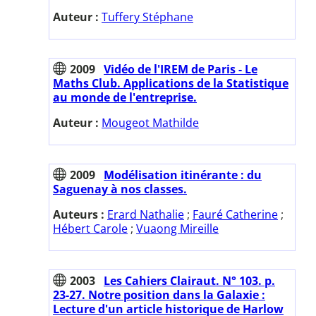
Auteur :
Tuffery Stéphane
2009
Vidéo de l'IREM de Paris - Le
Maths Club. Applications de la Statistique
au monde de l'entreprise.
Auteur :
Mougeot Mathilde
2009
Modélisation itinérante : du
Saguenay à nos classes.
Auteurs :
Erard Nathalie
;
Fauré Catherine
;
Hébert Carole
;
Vuaong Mireille
2003
Les Cahiers Clairaut. N° 103. p.
23-27. Notre position dans la Galaxie :
Lecture d'un article historique de Harlow