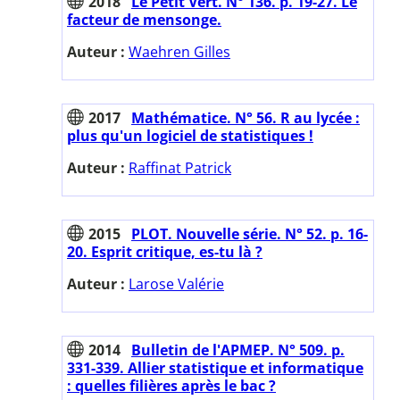
2018
Le Petit Vert. N° 136. p. 19-27. Le
facteur de mensonge.
Auteur :
Waehren Gilles
2017
Mathématice. N° 56. R au lycée :
plus qu'un logiciel de statistiques !
Auteur :
Raffinat Patrick
2015
PLOT. Nouvelle série. N° 52. p. 16-
20. Esprit critique, es-tu là ?
Auteur :
Larose Valérie
2014
Bulletin de l'APMEP. N° 509. p.
331-339. Allier statistique et informatique
: quelles filières après le bac ?