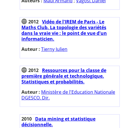
Auteurs :
Maul Armand
;
Vagost Daniel
2012
Vidéo de l'IREM de Paris - Le
Maths Club. La topologie des variétés
dans la vraie vie : le point de vue d'un
informaticien.
Auteur :
Tierny Julien
2012
Ressources pour la classe de
première générale et technologique.
Statistiques et probabilités.
Auteur :
Ministère de l'Education Nationale
DGESCO. Dir.
2010
Data mining et statistique
décisionnelle.