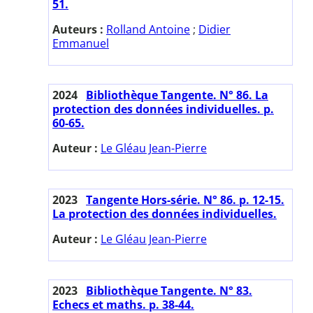
51.
Auteurs :
Rolland Antoine
;
Didier
Emmanuel
2024
Bibliothèque Tangente. N° 86. La
protection des données individuelles. p.
60-65.
Auteur :
Le Gléau Jean-Pierre
2023
Tangente Hors-série. N° 86. p. 12-15.
La protection des données individuelles.
Auteur :
Le Gléau Jean-Pierre
2023
Bibliothèque Tangente. N° 83.
Echecs et maths. p. 38-44.