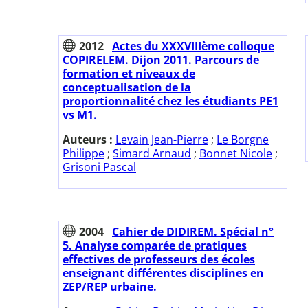
2012
Actes du XXXVIIIème colloque
COPIRELEM. Dijon 2011. Parcours de
formation et niveaux de
conceptualisation de la
proportionnalité chez les étudiants PE1
vs M1.
Auteurs :
Levain Jean-Pierre
;
Le Borgne
Philippe
;
Simard Arnaud
;
Bonnet Nicole
;
Grisoni Pascal
2004
Cahier de DIDIREM. Spécial n°
5. Analyse comparée de pratiques
effectives de professeurs des écoles
enseignant différentes disciplines en
ZEP/REP urbaine.