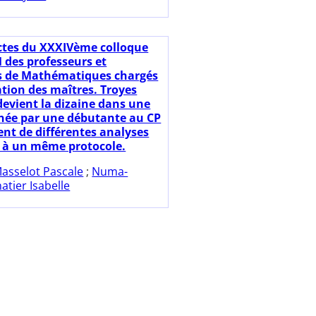
ctes du XXXIVème colloque
des professeurs et
s de Mathématiques chargés
ation des maîtres. Troyes
devient la dizaine dans une
née par une débutante au CP
ent de différentes analyses
 à un même protocole.
asselot Pascale
;
Numa-
natier Isabelle