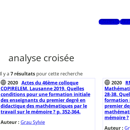
Mots-clés
Aute
analyse croisée
Il y a
7 résultats
pour cette recherche
2020
Actes du 46ème colloque
2020
R
COPIRELEM. Lausanne 2019. Quelles
Mathématiq
conditions pour une formation initiale
28-38. Que
des enseignants du premier degré en
formation 
didactique des mathématiques par le
premier de
travail sur le mémoire ? p. 352-364.
mathématiq
mémoire ?
Auteur :
Grau Sylvie
Auteur :
Gr