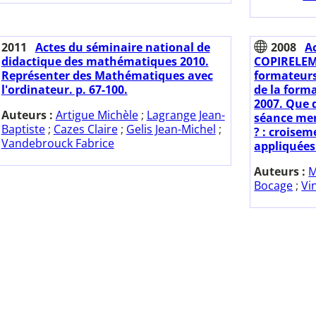
2011
Actes du séminaire national de
2008
A
didactique des mathématiques 2010.
COPIRELEM 
Représenter des Mathématiques avec
formateur
l'ordinateur. p. 67-100.
de la form
2007. Que 
Auteurs :
Artigue Michèle
;
Lagrange Jean-
séance me
Baptiste
;
Cazes Claire
;
Gelis Jean-Michel
;
? : croisem
Vandebrouck Fabrice
appliquées
Auteurs :
M
Bocage
;
Vi