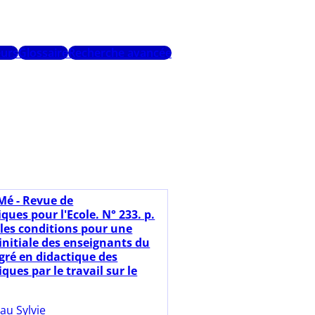
urs
Glossaire
Recherche avancée
Mé - Revue de
ues pour l'Ecole. N° 233. p.
lles conditions pour une
initiale des enseignants du
gré en didactique des
ues par le travail sur le
au Sylvie