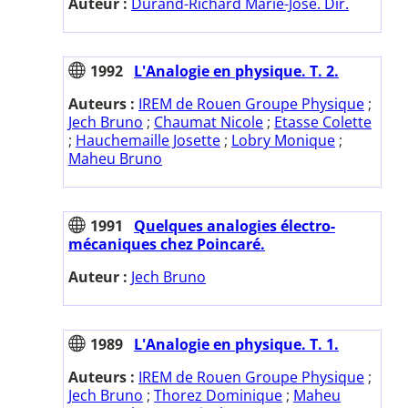
Auteur :
Durand-Richard Marie-José. Dir.
1992
L'Analogie en physique. T. 2.
Auteurs :
IREM de Rouen Groupe Physique
;
Jech Bruno
;
Chaumat Nicole
;
Etasse Colette
;
Hauchemaille Josette
;
Lobry Monique
;
Maheu Bruno
1991
Quelques analogies électro-
mécaniques chez Poincaré.
Auteur :
Jech Bruno
1989
L'Analogie en physique. T. 1.
Auteurs :
IREM de Rouen Groupe Physique
;
Jech Bruno
;
Thorez Dominique
;
Maheu