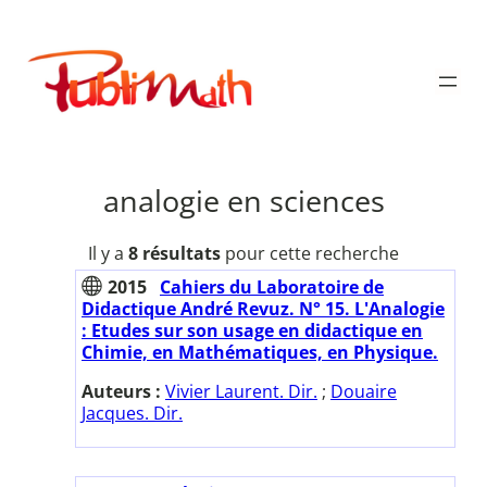
Aller
au
Publimath
contenu
analogie en sciences
Il y a
8 résultats
pour cette recherche
2015
Cahiers du Laboratoire de
Didactique André Revuz. N° 15. L'Analogie
: Etudes sur son usage en didactique en
Chimie, en Mathématiques, en Physique.
Auteurs :
Vivier Laurent. Dir.
;
Douaire
Jacques. Dir.