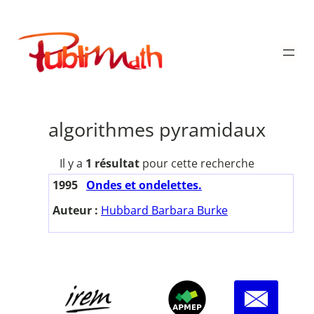
Aller
au
Publimath
contenu
algorithmes pyramidaux
Il y a
1 résultat
pour cette recherche
1995
Ondes et ondelettes.
Auteur :
Hubbard Barbara Burke