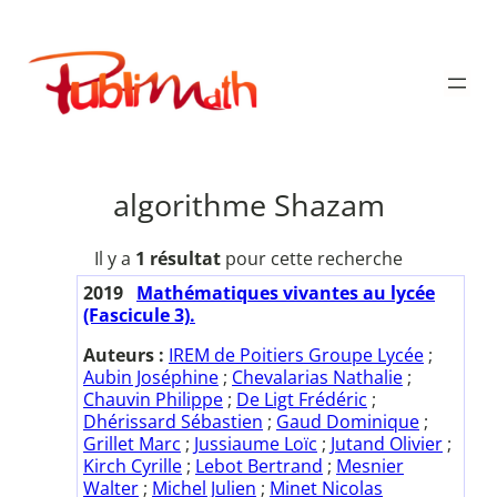
Aller
au
Publimath
contenu
algorithme Shazam
Il y a
1 résultat
pour cette recherche
2019
Mathématiques vivantes au lycée
(Fascicule 3).
Auteurs :
IREM de Poitiers Groupe Lycée
;
Aubin Joséphine
;
Chevalarias Nathalie
;
Chauvin Philippe
;
De Ligt Frédéric
;
Dhérissard Sébastien
;
Gaud Dominique
;
Grillet Marc
;
Jussiaume Loïc
;
Jutand Olivier
;
Kirch Cyrille
;
Lebot Bertrand
;
Mesnier
Walter
;
Michel Julien
;
Minet Nicolas