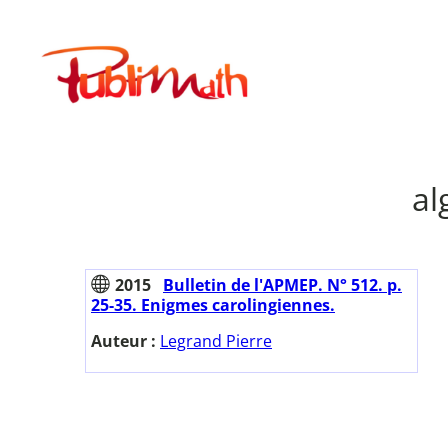
Aller
au
Publimath
contenu
al
2015
Bulletin de l'APMEP. N° 512. p.
25-35. Enigmes carolingiennes.
Auteur :
Legrand Pierre