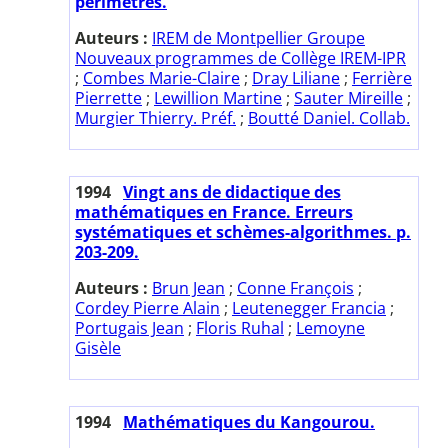
périmètres.
Auteurs :
IREM de Montpellier Groupe
Nouveaux programmes de Collège IREM-IPR
;
Combes Marie-Claire
;
Dray Liliane
;
Ferrière
Pierrette
;
Lewillion Martine
;
Sauter Mireille
;
Murgier Thierry. Préf.
;
Boutté Daniel. Collab.
1994
Vingt ans de didactique des
mathématiques en France. Erreurs
systématiques et schèmes-algorithmes. p.
203-209.
Auteurs :
Brun Jean
;
Conne François
;
Cordey Pierre Alain
;
Leutenegger Francia
;
Portugais Jean
;
Floris Ruhal
;
Lemoyne
Gisèle
1994
Mathématiques du Kangourou.