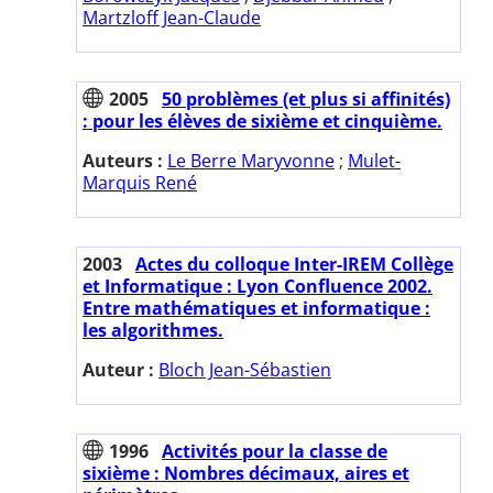
Martzloff Jean-Claude
2005
50 problèmes (et plus si affinités)
: pour les élèves de sixième et cinquième.
Auteurs :
Le Berre Maryvonne
;
Mulet-
Marquis René
2003
Actes du colloque Inter-IREM Collège
et Informatique : Lyon Confluence 2002.
Entre mathématiques et informatique :
les algorithmes.
Auteur :
Bloch Jean-Sébastien
1996
Activités pour la classe de
sixième : Nombres décimaux, aires et