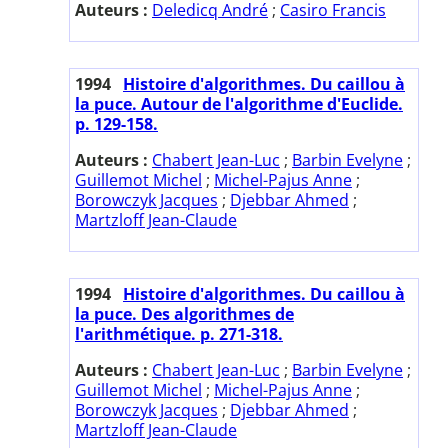
Auteurs :
Deledicq André
;
Casiro Francis
1994
Histoire d'algorithmes. Du caillou à
la puce. Autour de l'algorithme d'Euclide.
p. 129-158.
Auteurs :
Chabert Jean-Luc
;
Barbin Evelyne
;
Guillemot Michel
;
Michel-Pajus Anne
;
Borowczyk Jacques
;
Djebbar Ahmed
;
Martzloff Jean-Claude
1994
Histoire d'algorithmes. Du caillou à
la puce. Des algorithmes de
l'arithmétique. p. 271-318.
Auteurs :
Chabert Jean-Luc
;
Barbin Evelyne
;
Guillemot Michel
;
Michel-Pajus Anne
;
Borowczyk Jacques
;
Djebbar Ahmed
;
Martzloff Jean-Claude