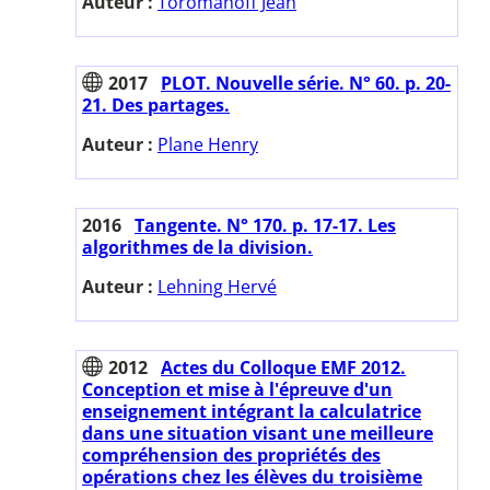
Auteur :
Toromanoff Jean
2017
PLOT. Nouvelle série. N° 60. p. 20-
21. Des partages.
Auteur :
Plane Henry
2016
Tangente. N° 170. p. 17-17. Les
algorithmes de la division.
Auteur :
Lehning Hervé
2012
Actes du Colloque EMF 2012.
Conception et mise à l'épreuve d'un
enseignement intégrant la calculatrice
dans une situation visant une meilleure
compréhension des propriétés des
opérations chez les élèves du troisième