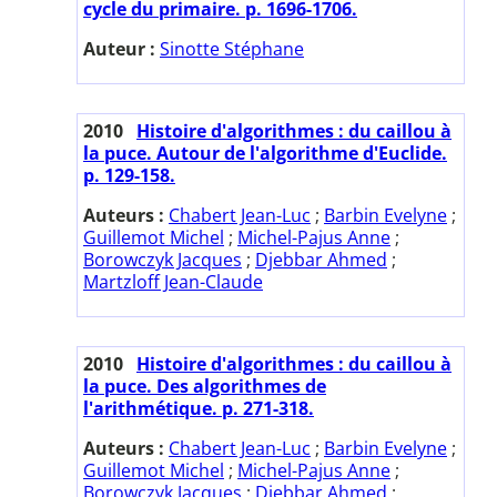
cycle du primaire. p. 1696-1706.
Auteur :
Sinotte Stéphane
2010
Histoire d'algorithmes : du caillou à
la puce. Autour de l'algorithme d'Euclide.
p. 129-158.
Auteurs :
Chabert Jean-Luc
;
Barbin Evelyne
;
Guillemot Michel
;
Michel-Pajus Anne
;
Borowczyk Jacques
;
Djebbar Ahmed
;
Martzloff Jean-Claude
2010
Histoire d'algorithmes : du caillou à
la puce. Des algorithmes de
l'arithmétique. p. 271-318.
Auteurs :
Chabert Jean-Luc
;
Barbin Evelyne
;
Guillemot Michel
;
Michel-Pajus Anne
;
Borowczyk Jacques
;
Djebbar Ahmed
;