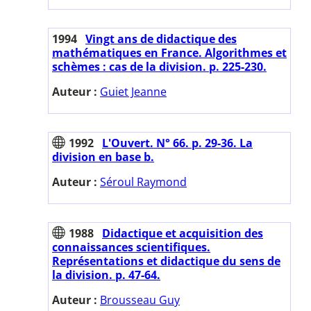
1994
Vingt ans de didactique des
mathématiques en France. Algorithmes et
schèmes : cas de la division. p. 225-230.
Auteur :
Guiet Jeanne
1992
L'Ouvert. N° 66. p. 29-36. La
division en base b.
Auteur :
Séroul Raymond
1988
Didactique et acquisition des
connaissances scientifiques.
Représentations et didactique du sens de
la division. p. 47-64.
Auteur :
Brousseau Guy