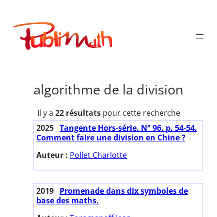
Aller
au
Publimath
contenu
algorithme de la division
Il y a
22 résultats
pour cette recherche
2025
Tangente Hors-série. N° 96. p. 54-54.
Comment faire une division en Chine ?
Auteur :
Pollet Charlotte
2019
Promenade dans dix symboles de
base des maths.