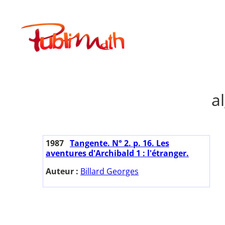
Aller
au
Publimath
contenu
a
1987
Tangente. N° 2. p. 16. Les
aventures d'Archibald 1 : l'étranger.
Auteur :
Billard Georges