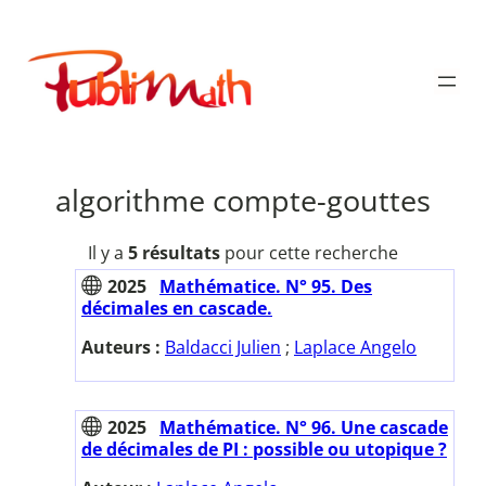
Aller
au
Publimath
contenu
algorithme compte-gouttes
Il y a
5 résultats
pour cette recherche
2025
Mathématice. N° 95. Des
décimales en cascade.
Auteurs :
Baldacci Julien
;
Laplace Angelo
2025
Mathématice. N° 96. Une cascade
de décimales de PI : possible ou utopique ?