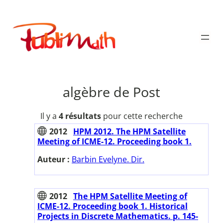
Aller
au
Publimath
contenu
algèbre de Post
Il y a
4 résultats
pour cette recherche
2012
HPM 2012. The HPM Satellite
Meeting of ICME-12. Proceeding book 1.
Auteur :
Barbin Evelyne. Dir.
2012
The HPM Satellite Meeting of
ICME-12. Proceeding book 1. Historical
Projects in Discrete Mathematics. p. 145-