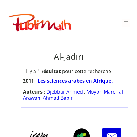
Aller
au
Publimath
contenu
Al-Jadiri
Il y a
1 résultat
pour cette recherche
2011
Les sciences arabes en Afrique.
Auteurs :
Djebbar Ahmed
;
Moyon Marc
;
al-
Arawani Ahmad Babir