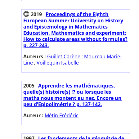
2019
Proceedings of the Eighth
European Summer University on History
and Epistemology in Mathematics
Education. Mathematics and experiment:
How to calculate areas without formulas?
p. 227-243.
Auteurs :
Guillet Carène
;
Moureau Marie-
Line
;
Voillequin Isabelle
2005
Apprendre les mathématiques,
quelle(s) histoire(s) !? ou lorsque les
maths nous montent au nez. Encore un
peu d'Epipolimétrie ? p. 137-142.
Auteur :
Métin Frédéric
1997
Les fondements de la géométrie de