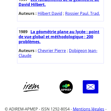
David Hilbert.
Auteurs :
Hilbert David
;
Rossier Paul. Trad.
1989
La géométrie plane au lycée : point
de vue global et méthodologique ; 200
problèmes.
Auteurs :
Chevrier Pierre
;
Dobigeon Jean-
Claude
© ADIREM-APMEP - ISSN 1292-8054 -
Mentions légales
-