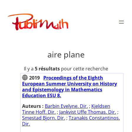
Aller
au
Publimath
contenu
aire plane
Il y a
5 résultats
pour cette recherche
2019
Proceedings of the Eighth
European Summer University on History
and Epistemology in Mathematics
Education ESU 8.
Auteurs :
Barbin Evelyne. Dir.
;
Kjeldsen
Tinne Hoff. Dir.
;
Jankvist Uffe Thomas. Dir.
;
Smestad Bjorn. Dir.
;
Tzanakis Constantinos.
Dir.